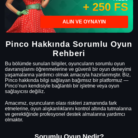
+ 250 FS
ALIN VE OYNAYIN
Pinco Hakkında Sorumlu Oyun
Rehberi
Bu bölümde sunulan bilgiler, oyuncuların sorumlu oyun
davranışlarını öğrenmelerine ve güvenli bir oyun deneyimi
yaşamalarına yardımcı olmak amacıyla hazırlanmıştır. Biz,
Pinco hakkında bilgi sağlayan bağımsız bir platformuz —
Pinco’nun kendisiyle bağlantılı bir işletme veya oyun
sağlayıcısı değiliz.
Amacımız, oyuncuların olası riskleri zamanında fark
etmelerine, oyun alışkanlıklarını kontrol altında tutmalarına
ve gerektiğinde profesyonel destek almalarına yardımcı
olmaktır.
Sorumlu Oyun Nedir?