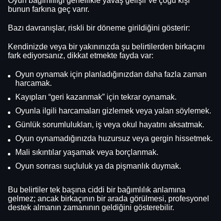
Oyun bağımlılığı genellikle yavaş gelişir ve çoğu kişi
bunun farkına geç varır.
Bazı davranışlar, riskli bir döneme girildiğini gösterir:
Kendinizde veya bir yakınınızda şu belirtilerden birkaçını
fark ediyorsanız, dikkat etmekte fayda var:
Oyun oynamak için planladığınızdan daha fazla zaman
harcamak.
Kayıpları “geri kazanmak” için tekrar oynamak.
Oyunla ilgili harcamaları gizlemek veya yalan söylemek.
Günlük sorumlulukları, iş veya okul hayatını aksatmak.
Oyun oynamadığınızda huzursuz veya gergin hissetmek.
Mali sıkıntılar yaşamak veya borçlanmak.
Oyun sonrası suçluluk ya da pişmanlık duymak.
Bu belirtiler tek başına ciddi bir bağımlılık anlamına
gelmez; ancak birkaçının bir arada görülmesi, profesyonel
destek almanın zamanının geldiğini gösterebilir.