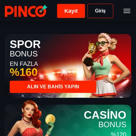
Kayıt
Giriş
SPOR
BONUS
EN FAZLA
%160
ALIN VE BAHİS YAPIN
CASINO
BONUS
%120