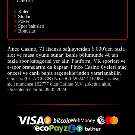
Casino
Ruleti
Slotlar
Poker
Spor bahisleri
Bonuslar
Pinco Casino, 71 lisanslı sağlayıcıdan 6.000'den fazla
slot ve masa oyunu sunar. Bahis bölümünde 40'tan
fazla spor kategorisi yer alır. Platform, VR sporları ve
e-spor branşlarını da kapsar. Pinco Casino üyeleri maç
öncesi ve canlı bahis seçeneklerinden yararlanabilir.
Curaçao (CGA/CGCB) No. OGL/2024/1516/0841 lisansı,
sicil numarası 162777 olan Carlitta N.V. şirketine aittir.
Düzenlenme tarihi: 09.05.2024